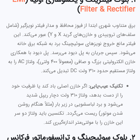
)
Filter & Rectifier
برق متناوب شهری ابتدا از فیوز محافظ و مدار فیلتر نویزگیر (شامل
سلف‌های تروییدی و خازن‌های گرید X و Y) عبور می‌کند. این
فیلتر مانع خروج نویزهای سوئیچینگ برد به شبکه برق خانه
می‌شود. سپس جریان به پل دیود می‌رسد. پل دیود با همکاری
خازن الکترولیتی بزرگ و صافی (معمولاً ۴۰۰ ولتی)، ولتاژ AC را به
ولتاژ مستقیم حدود ۳۱۰ ولت DC تبدیل می‌کند.
تکنیک عیب‌یابی:
اگر خازن اصلی باد کند یا ظرفیت خود
را از دست بدهد، ولتاژ ۳۱۰ ولت دچار ریپل شدید
می‌شود و برد لباسشویی در زیر بار (مثلاً هنگام روشن
شدن موتور) ریست می‌گردد. تکنسین باید ولتاژ دو سر
این خازن را با مولتی‌متر اندازه‌گیری کند.
۲. بلوک سوئیچینگ و ترانسفورماتور فرکانس