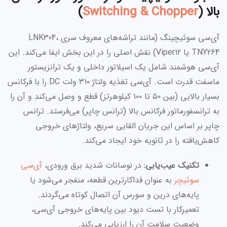
بالا (
Switching & Chopper
)
آی‌سی سوئیچینگ (مانند تراشه‌های معروف سری LNK304،
TNY264 یا Viper12) نقش اصلی را در این بخش ایفا می‌کند. این
آی‌سی هوشمند شامل یک اسیلاتور داخلی و یک ترانزیستور
ماسفت قدرت است. آی‌سی تغذیه ولتاژ ۳۱۰ ولت DC را با فرکانس
بسیار بالایی (بین ۵۰ تا ۱۰۰ کیلوهرتز) قطع و وصل می‌کند و آن را
به ترانسفورماتور فرکانس بالا (ترانس چاپر) می‌فرستد. ترانس
چاپر بر اساس این جریان القایی سریع، ولتاژهای خروجی
کاهش‌یافته را در ثانویه خود ایجاد می‌کند.
تکنیک عیب‌یابی:
در نوسانات شدید برق ورودی،
آی‌سی
سوئیچر
به عنوان فداکارترین قطعه، منفجر می‌شود یا
پایه‌های درین و سورس آن اتصال کوتاه می‌گردند.
تعمیرکار با تست دیود بین پایه‌های خروجی آی‌سی،
وضعیت سلامت آن را ارزیابی می‌کند.