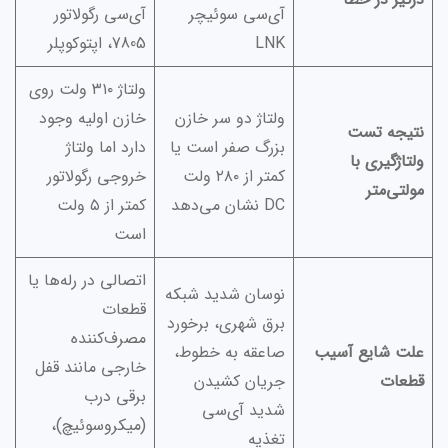
آی‌سی سوئیچر
آی‌سی رگولاتور
LNK
7805، اپتوکوپلر
ولتاژ ۳۱۰ ولت روی
ولتاژ دو سر خازن
خازن اولیه وجود
نتیجه تست
بزرگ صفر است یا
دارد اما ولتاژ
ولتاژگیری با
کمتر از ۲۸۰ ولت
خروجی رگولاتور
مولتی‌متر
DC نشان می‌دهد
کمتر از ۵ ولت
است
اتصالی در رله‌ها یا
نوسان شدید شبکه
قطعات
برق شهری، برخورد
مصرف‌کننده
علت شایع آسیب
صاعقه به خطوط،
خارجی مانند قفل
قطعات
جریان کشیدن
برقی درب
شدید آی‌سی
(میکروسوئیچ)،
تغذیه