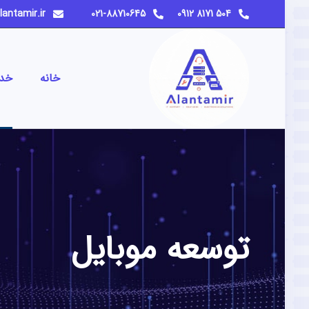
info@alantamir.ir
021-88710645
504 8171 0912
خانه
خد
توسعه موبایل