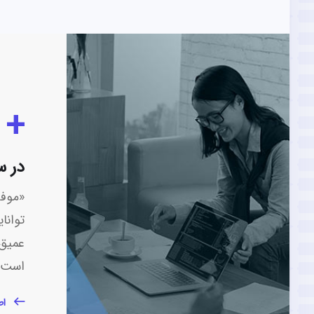
+
در س
«موفق
توانا
عمیق 
است.
اط