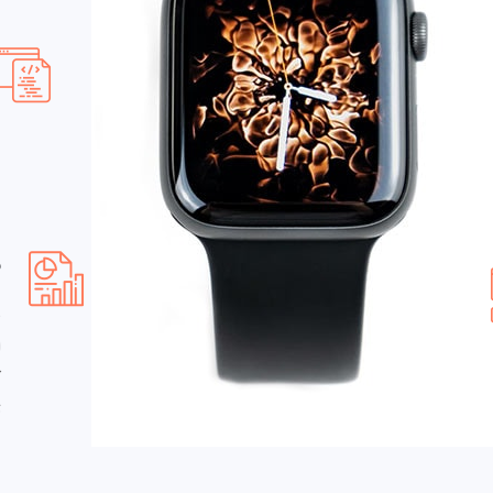
س
س
ا
ک
ت