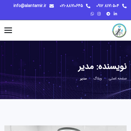
info@alantamir.ir
021-88710645
504 8171 0912
نویسنده:
مدیر
صفحه اصلی
وبلاگ
مدیر