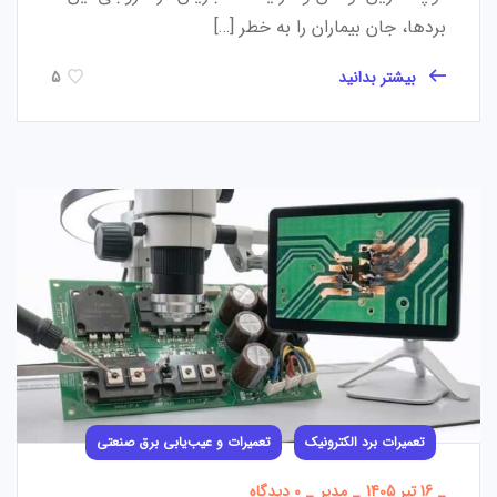
بردها، جان بیماران را به خطر […]
بیشتر بدانید
5
تعمیرات برد الکترونیک
تعمیرات و عیب‌یابی برق صنعتی
_
16 تیر 1405
_
مدیر
_
0 دیدگاه