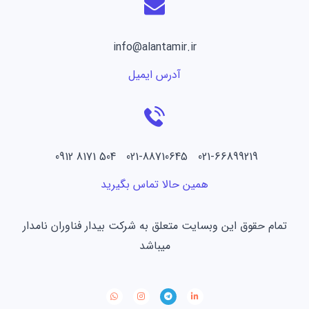
info@alantamir.ir
آدرس ایمیل
021-66899219 021-88710645 504 8171 0912
همین حالا تماس بگیرید
تمام حقوق این وبسایت متعلق به شرکت بیدار فناوران نامدار
میباشد