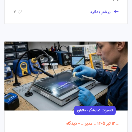
بیشتر بدانید
2
تعمیرات نمایشگر - مانیتور
_
12 تیر 1405
_
مدیر
_
0 دیدگاه