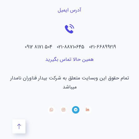
آدرس ایمیل
021-66899219 021-88710645 504 8171 0912
همین حالا تماس بگیرید
تمام حقوق این وبسایت متعلق به شرکت بیدار فناوران نامدار
میباشد