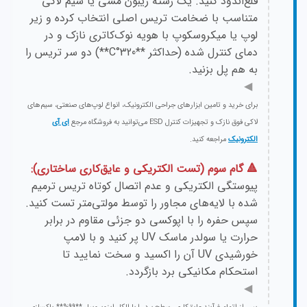
قلع‌اندود کنید. یک رشته ریبون مسی یا سیم لاکی
متناسب با ضخامت تریس اصلی انتخاب کرده و زیر
لوپ یا میکروسکوپ با هویه نوک‌کاتری نازک و در
دمای کنترل شده (حداکثر **320°C**) دو سر تریس را
به هم پل بزنید.
◀
برای خرید و تامین ابزارهای جراحی الکترونیک، انواع لوپ‌های صنعتی، سیم‌های
لاکی فوق نازک و تجهیزات کنترل ESD می‌توانید به فروشگاه مرجع
ای آی
الکترونیک
مراجعه کنید.
🔺 گام سوم (تست الکتریکی و عایق‌کاری ساختاری):
پیوستگی الکتریکی و عدم اتصال کوتاه تریس ترمیم
شده با لایه‌های مجاور را توسط مولتی‌متر تست کنید.
سپس حفره را با اپوکسی دو جزئی مقاوم در برابر
حرارت یا سولدر ماسک UV پر کنید و با لامپ
خورشیدی UV آن را اکسید و سخت نمایید تا
استحکام مکانیکی برد بازگردد.
◀