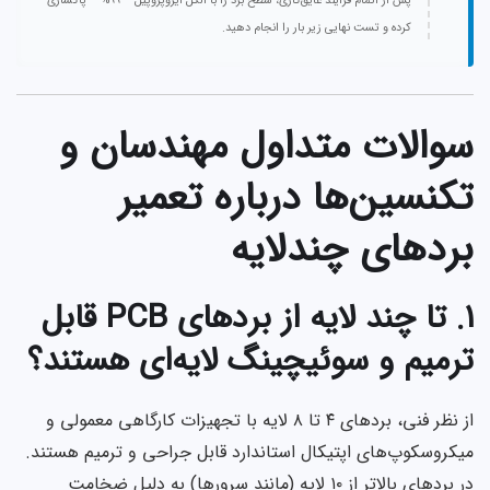
پس از اتمام فرآیند عایق‌کاری، سطح برد را با الکل ایزوپروپیل **99%** پاکسازی
کرده و تست نهایی زیر بار را انجام دهید.
سوالات متداول مهندسان و
تکنسین‌ها درباره تعمیر
بردهای چندلایه
۱. تا چند لایه از بردهای PCB قابل
ترمیم و سوئیچینگ لایه‌ای هستند؟
از نظر فنی، بردهای ۴ تا ۸ لایه با تجهیزات کارگاهی معمولی و
میکروسکوپ‌های اپتیکال استاندارد قابل جراحی و ترمیم هستند.
در بردهای بالاتر از ۱۰ لایه (مانند سرورها) به دلیل ضخامت