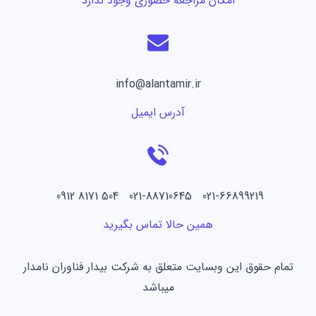
امکان مراجعه حضوری وجود ندارد
info@alantamir.ir
آدرس ایمیل
021-66899219 021-88710645 504 8171 0912
همین حالا تماس بگیرید
تمام حقوق این وبسایت متعلق به شرکت بیدار فناوران نامدار
میباشد