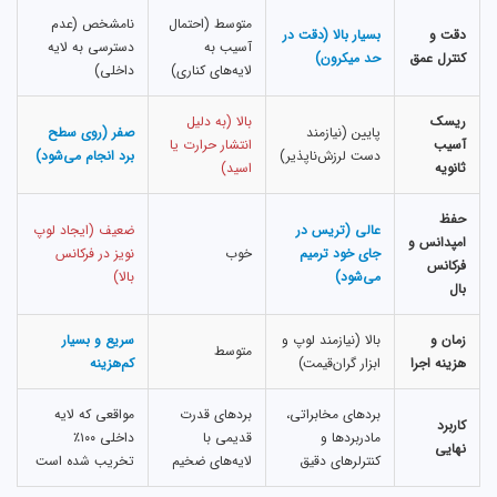
متوسط (احتمال
نامشخص (عدم
دقت و
بسیار بالا (دقت در
آسیب به
دسترسی به لایه
کنترل عمق
حد میکرون)
لایه‌های کناری)
داخلی)
ریسک
بالا (به دلیل
پایین (نیازمند
صفر (روی سطح
آسیب
انتشار حرارت یا
دست لرزش‌ناپذیر)
برد انجام می‌شود)
ثانویه
اسید)
حفظ
عالی (تریس در
ضعیف (ایجاد لوپ
امپدانس و
جای خود ترمیم
خوب
نویز در فرکانس
فرکانس
می‌شود)
بالا)
بال
زمان و
بالا (نیازمند لوپ و
سریع و بسیار
متوسط
هزینه اجرا
ابزار گران‌قیمت)
کم‌هزینه
بردهای مخابراتی،
بردهای قدرت
مواقعی که لایه
کاربرد
مادربردها و
قدیمی با
داخلی ۱۰۰٪
نهایی
کنترلرهای دقیق
لایه‌های ضخیم
تخریب شده است