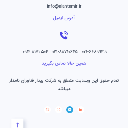
info@alantamir.ir
آدرس ایمیل
021-66899219 021-88710645 504 8171 0912
همین حالا تماس بگیرید
تمام حقوق این وبسایت متعلق به شرکت بیدار فناوران نامدار
میباشد