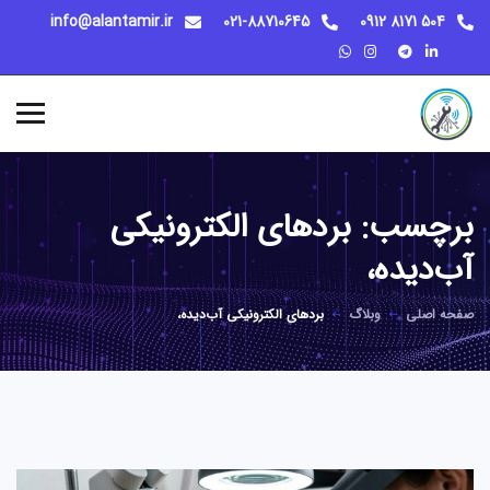
info@alantamir.ir
021-88710645
504 8171 0912
برچسب:
بردهای الکترونیکی
آب‌دیده،
صفحه اصلی
وبلاگ
بردهای الکترونیکی آب‌دیده،