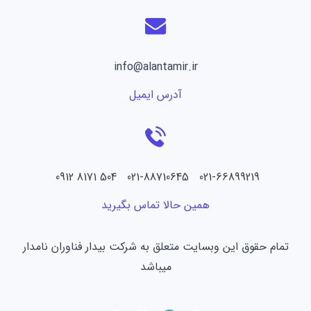
info@alantamir.ir
آدرس ایمیل
021-66899219 021-88710645 504 8171 0912
همین حالا تماس بگیرید
تمام حقوق این وبسایت متعلق به شرکت بیدار فناوران نامدار
میباشد