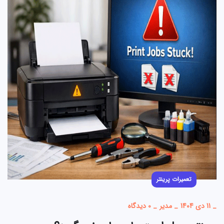
تعمیرات پرینتر
_
11 دی 1404
_
مدیر
_
0 دیدگاه