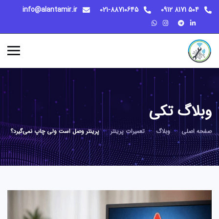
info@alantamir.ir
021-88710645
504 8171 0912
وبلاگ تکی
صفحه اصلی
وبلاگ
تعمیرات پرینتر
پرینتر وصل است ولی چاپ نمی‌گیرد؟