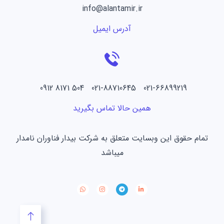
info@alantamir.ir
آدرس ایمیل
021-66899219 021-88710645 504 8171 0912
همین حالا تماس بگیرید
تمام حقوق این وبسایت متعلق به شرکت بیدار فناوران نامدار
میباشد