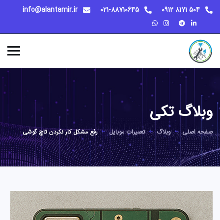
info@alantamir.ir
021-88710645
504 8171 0912
وبلاگ تکی
صفحه اصلی
وبلاگ
تعمیرات موبایل
رفع مشکل کار نکردن تاچ گوشی