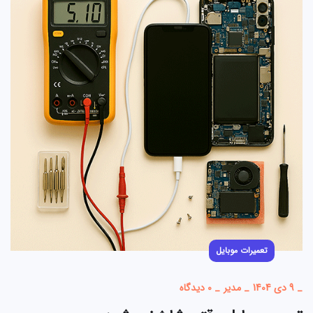
تعمیرات موبایل
_
9 دی 1404
_
مدیر
_
0 دیدگاه