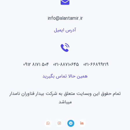
info@alantamir.ir
آدرس ایمیل
021-66899219 021-88710645 504 8171 0912
همین حالا تماس بگیرید
تمام حقوق این وبسایت متعلق به شرکت بیدار فناوران نامدار
میباشد