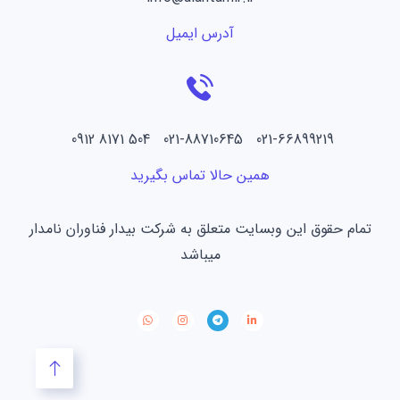
آدرس ایمیل
021-66899219 021-88710645 504 8171 0912
همین حالا تماس بگیرید
تمام حقوق این وبسایت متعلق به شرکت بیدار فناوران نامدار
میباشد