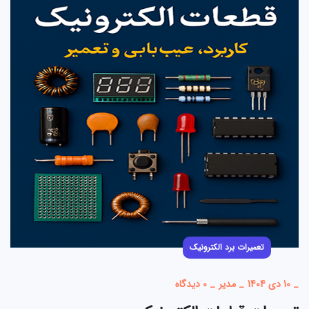
تعمیرات برد الکترونیک
_
10 دی 1404
_
مدیر
_
0 دیدگاه