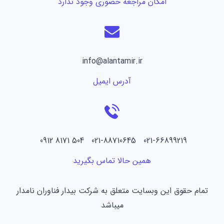
امکان مراجعه حضوری وجود ندارد
info@alantamir.ir
آدرس ایمیل
021-66899219 021-88710645 504 8171 0912
همین حالا تماس بگیرید
تمام حقوق این وبسایت متعلق به شرکت بیدار فناوران نامدار
میباشد