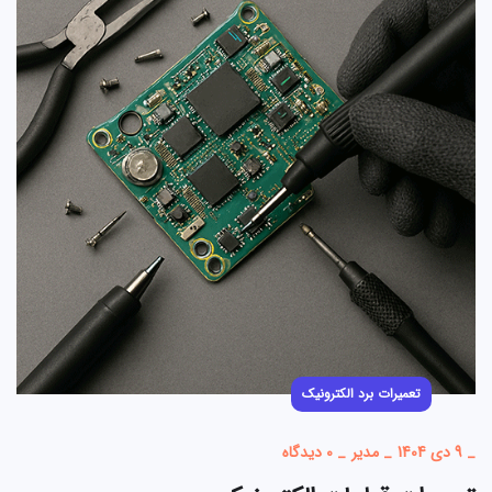
تعمیرات برد الکترونیک
_
9 دی 1404
_
مدیر
_
0 دیدگاه