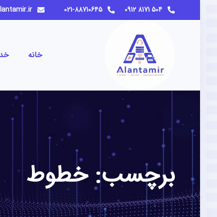
info@alantamir.ir
021-88710645
504 8171 0912
خانه
خد
برچسب:
خطوط