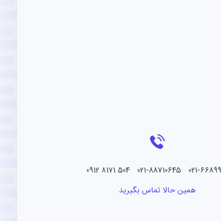
021-66899219 021-88710645 504
همین حالا تماس بگیرید