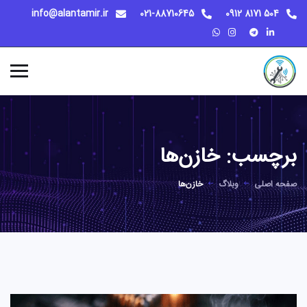
info@alantamir.ir
021-88710645
504 8171 0912
برچسب:
خازن‌ها
صفحه اصلی
وبلاگ
خازن‌ها