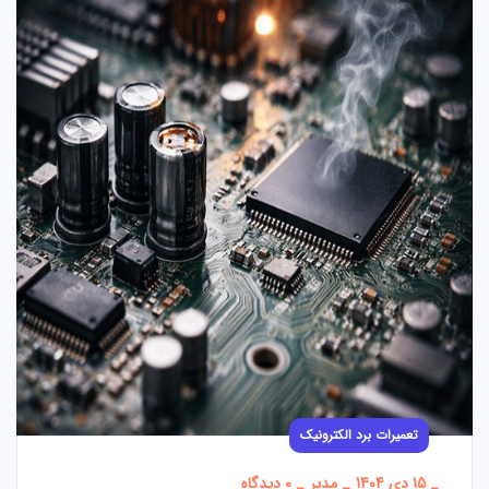
تعمیرات برد الکترونیک
_
15 دی 1404
_
مدیر
_
0 دیدگاه