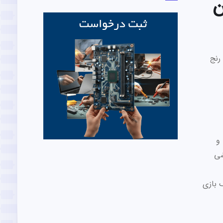
ن
رنج
و
وشی
ردن یک بازی