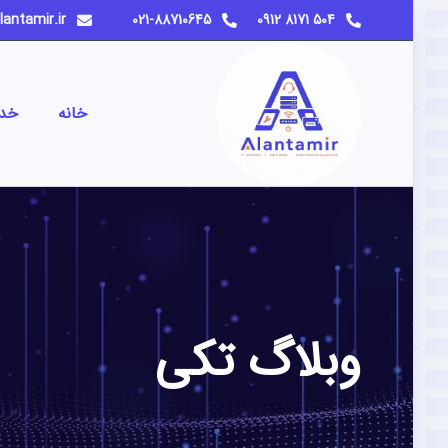
info@alantamir.ir
021-88710645
504 8171 0912
خانه
خد
وبلاگ تکی