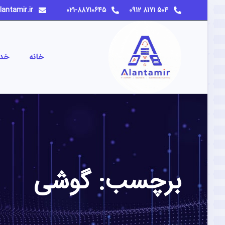
info@alantamir.ir
021-88710645
504 8171 0912
خانه
خد
برچسب:
گوشی