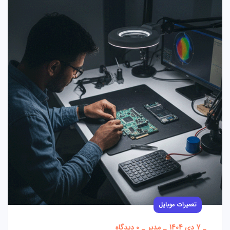
تعمیرات موبایل
_
7 دی 1404
_
مدیر
_
0 دیدگاه