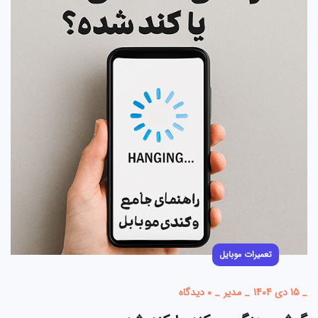
تعمیرات موبایل
_
15 دی 1404
_
مدیر
_
0 دیدگاه