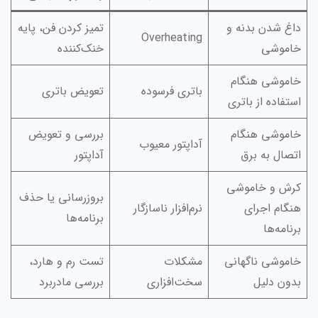
داغ شدن بدنه و
تمیز کردن فن، پایه
Overheating
خاموشی
خنک‌کننده
خاموشی هنگام
باتری فرسوده
تعویض باتری
استفاده از باتری
خاموشی هنگام
بررسی و تعویض
آداپتور معیوب
اتصال به برق
آداپتور
کرش و خاموشی
بروزرسانی یا حذف
هنگام اجرای
نرم‌افزار ناسازگار
برنامه‌ها
برنامه‌ها
خاموشی ناگهانی
مشکلات
تست رم و هارد،
بدون دلیل
سخت‌افزاری
بررسی مادربرد