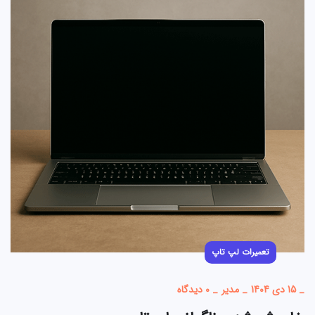
تعمیرات لپ تاپ
_
15 دی 1404
_
مدیر
_
0 دیدگاه