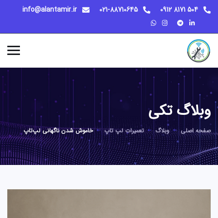
info@alantamir.ir
021-88710645
504 8171 0912
وبلاگ تکی
صفحه اصلی
وبلاگ
تعمیرات لپ تاپ
خاموش شدن ناگهانی لپ‌تاپ