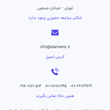
تهران - خیابان جیحون
امکان مراجعه حضوری وجود ندارد
info@alantamir.ir
آدرس ایمیل
021-66899219 021-88710645 504 8171 0912
همین حالا تماس بگیرید