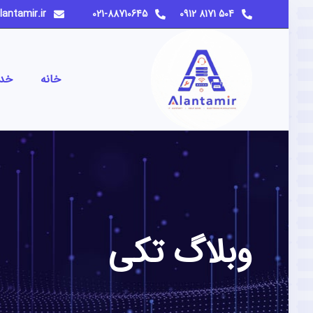
info@alantamir.ir
021-88710645
504 8171 0912
خانه
خد
وبلاگ تکی