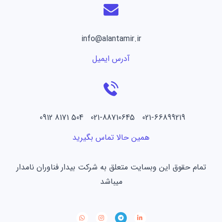
info@alantamir.ir
آدرس ایمیل
021-66899219 021-88710645 504 8171 0912
همین حالا تماس بگیرید
تمام حقوق این وبسایت متعلق به شرکت بیدار فناوران نامدار
میباشد