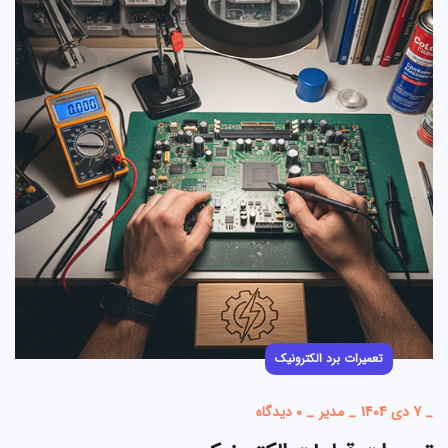
تعمیرات برد الکترونیک
_
7 دی 1404
_
مدیر
_
0 دیدگاه