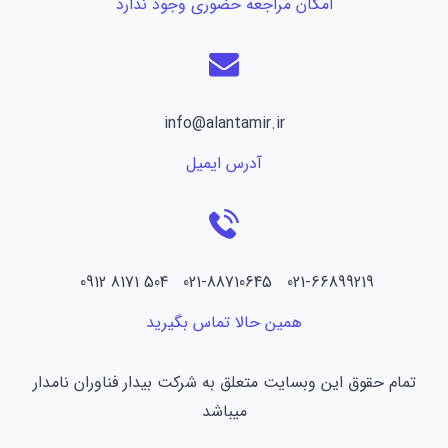
امکان مراجعه حضوری وجود ندارد
info@alantamir.ir
آدرس ایمیل
021-66899219 021-88710645 504 8171 0912
همین حالا تماس بگیرید
تمام حقوق این وبسایت متعلق به شرکت بیدار فناوران نامدار
میباشد