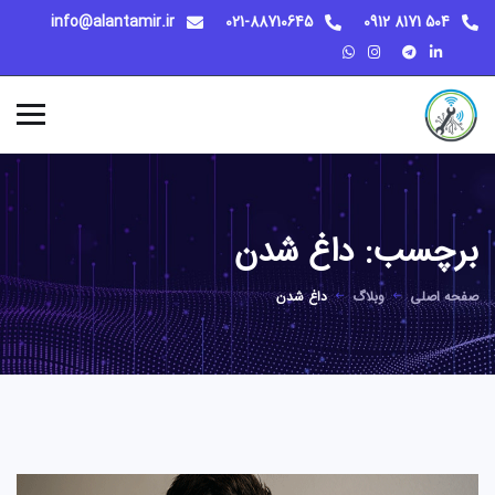
info@alantamir.ir
021-88710645
504 8171 0912
برچسب:
داغ شدن
صفحه اصلی
وبلاگ
داغ شدن