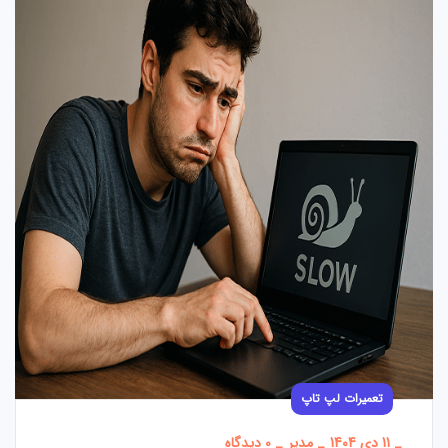
تعمیرات لپ تاپ
_
11 دی 1404
_
مدیر
_
0 دیدگاه