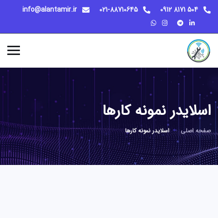
info@alantamir.ir
021-88710645
504 8171 0912
اسلایدر نمونه کارها
صفحه اصلی
اسلایدر نمونه کارها