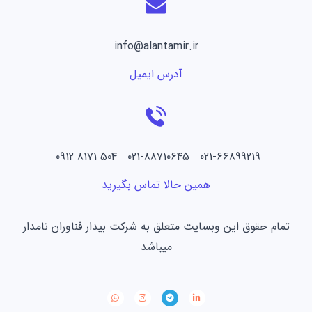
info@alantamir.ir
آدرس ایمیل
021-66899219 021-88710645 504 8171 0912
همین حالا تماس بگیرید
تمام حقوق این وبسایت متعلق به شرکت بیدار فناوران نامدار
میباشد