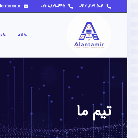
info@alantamir.ir
021-88710645
504 8171 0912
خانه
خد
تیم ما