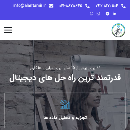
info@alantamir.ir
021-88710645
504 8171 0912
// برای بیش از 15 سال. برای میلیون ها کاربر
قدرتمند ترین
راه حل های دیجیتال
تجزیه و تحلیل داده ها