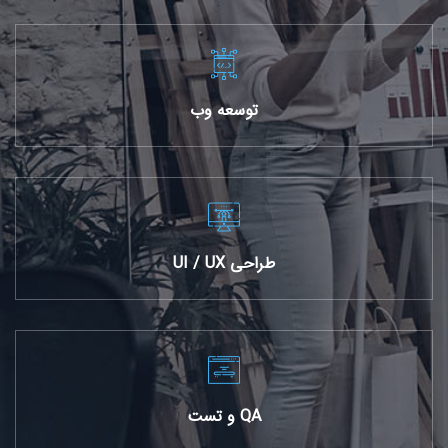
توسعه وب
طراحی UI / UX
QA و تست