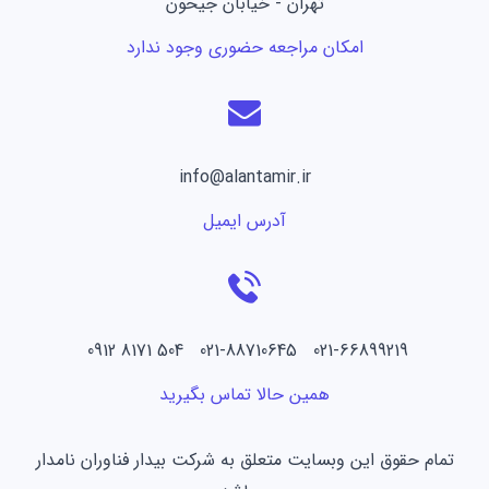
تهران - خیابان جیحون
امکان مراجعه حضوری وجود ندارد
info@alantamir.ir
آدرس ایمیل
021-66899219 021-88710645 504 8171 0912
همین حالا تماس بگیرید
تمام حقوق این وبسایت متعلق به شرکت بیدار فناوران نامدار