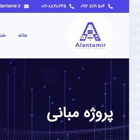
info@alantamir.ir
021-88710645
504 8171 0912
خانه
خد
پروژه مبانی