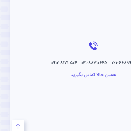
021-66899219 021-88710645 504
همین حالا تماس بگیرید