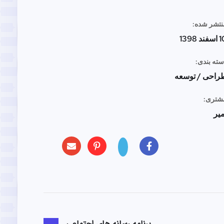
نتشر شده:
ند 1398
ته بندی:
راحی / توسعه
شتری:
میر
برنامه رسانه های اجتماعی