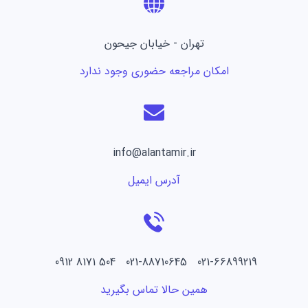
تهران - خیابان جیحون
امکان مراجعه حضوری وجود ندارد
info@alantamir.ir
آدرس ایمیل
021-66899219 021-88710645 504 8171 0912
همین حالا تماس بگیرید