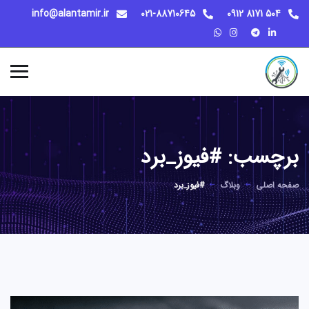
info@alantamir.ir
021-88710645
504 8171 0912
برچسب:
#فیوز_برد
صفحه اصلی
وبلاگ
#فیوز_برد