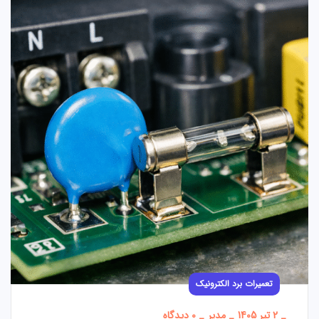
تعمیرات برد الکترونیک
_
2 تیر 1405
_
مدیر
_
0 دیدگاه