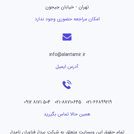
تهران - خیابان جیحون
امکان مراجعه حضوری وجود ندارد
info@alantamir.ir
آدرس ایمیل
021-66899219 021-88710645 504 8171 0912
همین حالا تماس بگیرید
تمام حقوق این وبسایت متعلق به شرکت بیدار فناوران نامدار